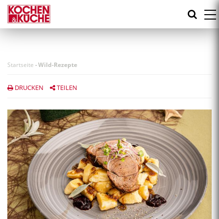
Direkt
zum
Inhalt
Startseite
-
Wild-Rezepte
DRUCKEN
TEILEN