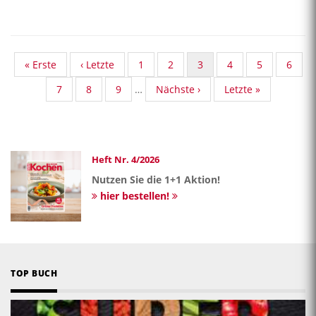
First
« Erste
Vorherige
‹ Letzte
Standard
1
Standard
2
Aktuelle
3
Standard
4
Standard
5
Stand
6
page
Seite
Taxonomy
Taxonomy
Seite
Taxonomy
Taxonomy
Taxon
Standard
7
Standard
8
Standard
9
…
Nächste
Nächste ›
Last
Letzte »
Seite
Seite
Seite
Seite
Seite
Taxonomy
Taxonomy
Taxonomy
Seite
page
Seite
Seite
Seite
Heft Nr. 4/2026
Nutzen Sie die 1+1 Aktion!
hier bestellen!
TOP BUCH