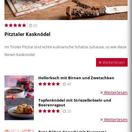
20
Pitztaler Kasknödel
Im Tiroler Pitztal sind echte kulinarische Schätze zuhause, so wie diese
feinen Kasknödel.
Weiterlesen
Hollerkoch mit Birnen und Zwetschken
40
Weiterlesen
Topfenknödel mit Striezelbröseln und
Beerenragout
20
Weiterlesen
Rote-Rüben-Gnocchi mit Nusspesto