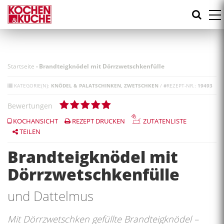
Direkt
zum
Inhalt
Startseite
-
Brandteigknödel mit Dörrzwetschkenfülle
KATEGORIE(N):
KNÖDEL & PALATSCHINKEN
ZWETSCHKEN
/
#
REZEPT-NR.:
19493
Bewertungen
KOCHANSICHT
REZEPT DRUCKEN
ZUTATENLISTE
TEILEN
Brandteigknödel mit
Dörrzwetschkenfülle
und Dattelmus
Mit Dörrzwetschken gefüllte Brandteigknödel –