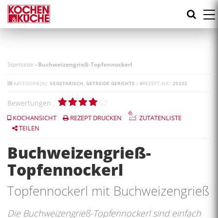
Direkt
zum
Inhalt
Startseite
-
Buchweizengrieß-Topfennockerl
KATEGORIE(N):
VEGETARISCH
GETREIDE GERICHTE
/
#
REZEPT-NR.:
20322
Bewertungen
KOCHANSICHT
REZEPT DRUCKEN
ZUTATENLISTE
TEILEN
Buchweizengrieß-
Topfennockerl
Topfennockerl mit Buchweizengrieß
Die Buchweizengrieß-Topfennockerl sind einfach