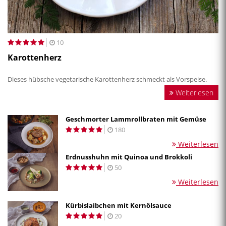
10
Karottenherz
Dieses hübsche vegetarische Karottenherz schmeckt als Vorspeise.
Weiterlesen
Geschmorter Lammrollbraten mit Gemüse
180
Weiterlesen
Erdnusshuhn mit Quinoa und Brokkoli
50
Weiterlesen
Kürbislaibchen mit Kernölsauce
20