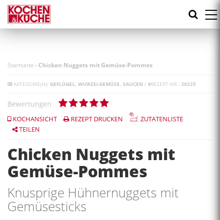
Direkt
zum
Inhalt
Startseite
-
Chicken Nuggets mit Gemüse-Pommes
KATEGORIE(N):
GEFLÜGEL
WURZELGEMÜSE
SAUCEN
/
#
REZEPT-NR.:
20225
Bewertungen
KOCHANSICHT
REZEPT DRUCKEN
ZUTATENLISTE
TEILEN
Chicken Nuggets mit
Gemüse-Pommes
Knusprige Hühnernuggets mit
Gemüsesticks