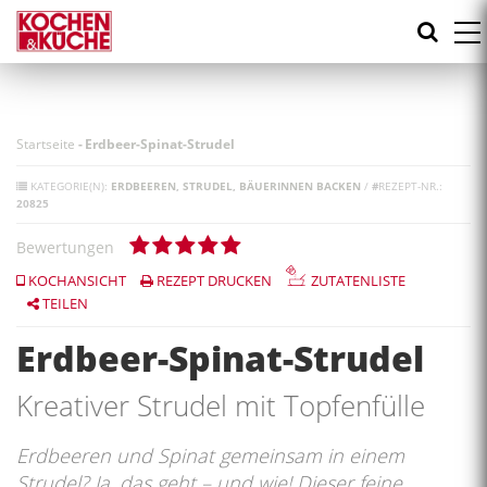
Direkt
zum
Inhalt
Startseite
-
Erdbeer-Spinat-Strudel
KATEGORIE(N):
ERDBEEREN
STRUDEL
BÄUERINNEN BACKEN
/
#
REZEPT-NR.:
20825
Bewertungen
KOCHANSICHT
REZEPT DRUCKEN
ZUTATENLISTE
TEILEN
Erdbeer-Spinat-Strudel
Kreativer Strudel mit Topfenfülle
Erdbeeren und Spinat gemeinsam in einem
Strudel? Ja, das geht – und wie! Dieser feine