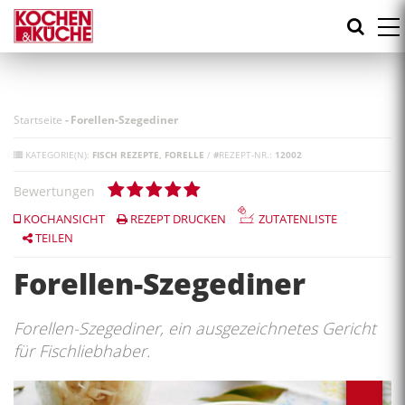
Direkt
zum
Inhalt
Startseite
-
Forellen-Szegediner
KATEGORIE(N):
FISCH REZEPTE
FORELLE
/
#
REZEPT-NR.:
12002
Bewertungen
KOCHANSICHT
REZEPT DRUCKEN
ZUTATENLISTE
TEILEN
Forellen-Szegediner
Forellen-Szegediner, ein ausgezeichnetes Gericht
für Fischliebhaber.