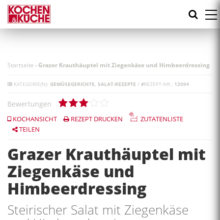
Direkt
zum
Inhalt
Startseite
-
Grazer Krauthäuptel mit Ziegenkäse und Himbeerdressing
KATEGORIE(N):
GEMÜSEGERICHTE
SALAT-REZEPTE
/
#
REZEPT-NR.:
12094
Bewertungen
KOCHANSICHT
REZEPT DRUCKEN
ZUTATENLISTE
TEILEN
Grazer Krauthäuptel mit
Ziegenkäse und
Himbeerdressing
Steirischer Salat mit Ziegenkäse