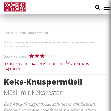
Direkt
zum
Inhalt
Startseite
-
Keks-Knuspermüsli
KATEGORIE(N):
RESTEVERWERTUNG
JAUSEN REZEPTE
KEKSE & KONFEKT
/
#
REZEPT-NR.:
20477
Bewertungen
KOCHANSICHT
REZEPT DRUCKEN
ZUTATENLISTE
TEILEN
Keks-Knuspermüsli
Müsli mit Keksresten
Das Keks-Knuspermüsli schmeckt mit Beeren,
frischen Früchten, Topfencreme oder einfach