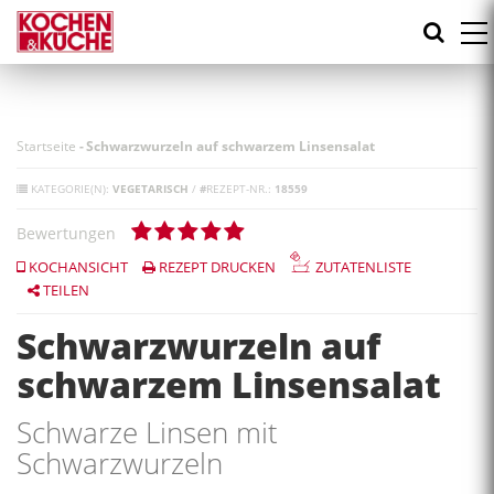
Direkt
zum
Inhalt
Startseite
-
Schwarzwurzeln auf schwarzem Linsensalat
KATEGORIE(N):
VEGETARISCH
/
#
REZEPT-NR.:
18559
Bewertungen
KOCHANSICHT
REZEPT DRUCKEN
ZUTATENLISTE
TEILEN
Schwarzwurzeln auf
schwarzem Linsensalat
Schwarze Linsen mit
Schwarzwurzeln