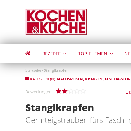
Direkt
zum
Inhalt
REZEPTE
TOP-THEMEN
NE
Startseite
-
Stanglkrapfen
KATEGORIE(N):
NACHSPEISEN
KRAPFEN
FESTTAGSTOR
Bewertungen
K
Stanglkrapfen
Germteigstrauben fürs Faschin