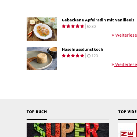
Gebackene Apfelradln mit Vanilleeis
30
Weiterles
Haselnussdunstkoch
120
Weiterles
TOP BUCH
TOP VID