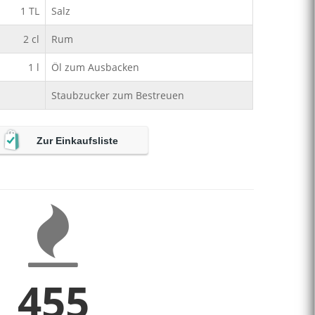
1
TL
Salz
2
cl
Rum
1
l
Öl zum Ausbacken
Staubzucker zum Bestreuen
Zur Einkaufsliste
455