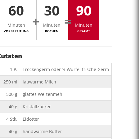
60
30
90
+
=
Minuten
Minuten
Minuten
VORBEREITUNG
KOCHEN
GESAMT
Zutaten
1
P.
Trockengerm oder ½ Würfel frische Germ
250
ml
lauwarme Milch
500
g
glattes Weizenmehl
40
g
Kristallzucker
4
Stk.
Eidotter
40
g
handwarme Butter