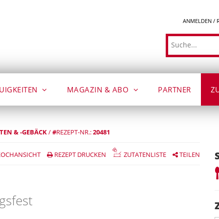
ANMELDEN / 
Suche
UIGKEITEN
MAGAZIN & ABO
PARTNER
Z
TEN & -GEBÄCK
/
#
REZEPT-NR.:
20481
OCHANSICHT
REZEPT DRUCKEN
ZUTATENLISTE
TEILEN
gsfest