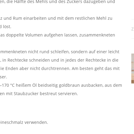
en, die Hälfte des Mehls und des Zuckers dazugeben und
 Salz und Rum einarbeiten und mit dem restlichen Mehl zu
 löst.
Z
das doppelte Volu­men aufgehen lassen, zusammenkneten
menkneten nicht rund schleifen, sondern auf einer leicht
, in Rechtecke schneiden und in jedes der Rechtecke in die
 die Enden aber nicht durchtren­nen. Am besten geht das mit
ser.
–170 °C heißem Öl beid­seitig goldbraun ausbacken, aus dem
en mit Staubzucker bestreut servieren.
weineschmalz verwenden.