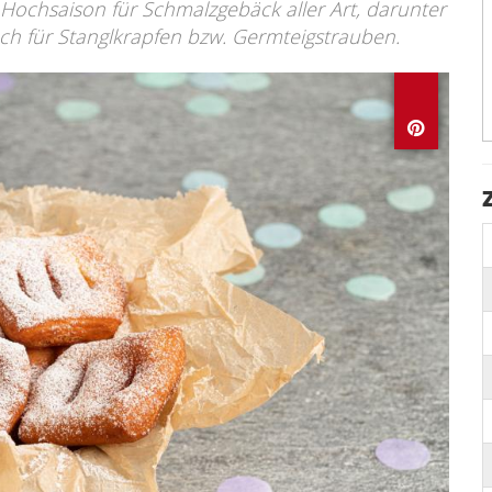
st Hochsaison für Schmalzgebäck aller Art, darunter
ch für Stanglkrapfen bzw. Germteigstrauben.