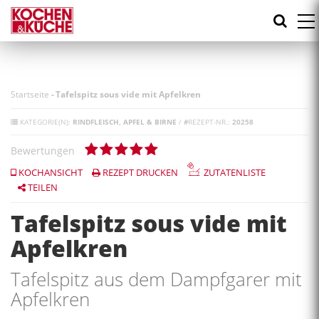
Direkt
zum
Inhalt
Startseite
-
Tafelspitz sous vide mit Apfelkren
KATEGORIE(N):
RINDFLEISCH
APFEL & BIRNE
/
#
REZEPT-NR.:
20258
Bewertungen
KOCHANSICHT
REZEPT DRUCKEN
ZUTATENLISTE
TEILEN
Tafelspitz sous vide mit
Apfelkren
Tafelspitz aus dem Dampfgarer mit
Apfelkren