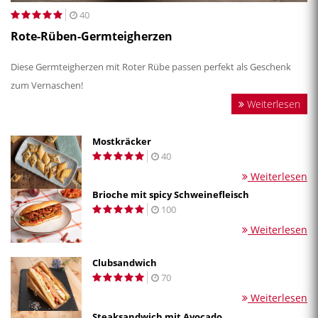
40
Rote-Rüben-Germteigherzen
Diese Germteigherzen mit Roter Rübe passen perfekt als Geschenk
zum Vernaschen!
Weiterlesen
Mostkräcker
40
Weiterlesen
Brioche mit spicy Schweinefleisch
100
Weiterlesen
Clubsandwich
70
Weiterlesen
Steaksandwich mit Avocado