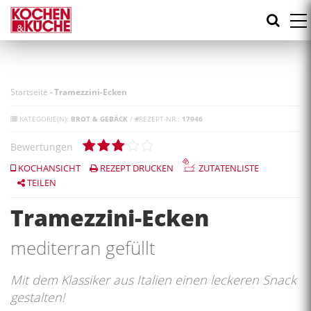
Direkt
zum
Inhalt
Startseite
-
Tramezzini-Ecken
KATEGORIE(N):
BROT & GEBÄCK
/
#
REZEPT-NR.:
17946
Bewertungen
KOCHANSICHT
REZEPT DRUCKEN
ZUTATENLISTE
TEILEN
Tramezzini-Ecken
mediterran gefüllt
Mit dem Klassiker aus Italien einen leckeren Snack
gestalten!