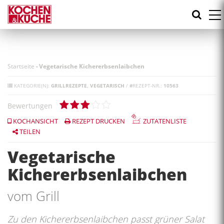
Direkt
zum
Inhalt
Startseite
-
Vegetarische Kichererbsenlaibchen
KATEGORIE(N):
GRILLREZEPTE
VEGETARISCH
/
#
REZEPT-NR.:
10563
Bewertungen
KOCHANSICHT
REZEPT DRUCKEN
ZUTATENLISTE
TEILEN
Vegetarische
Kichererbsenlaibchen
vom Grill
Zu den Kichererbsenlaibchen passt grüner Salat