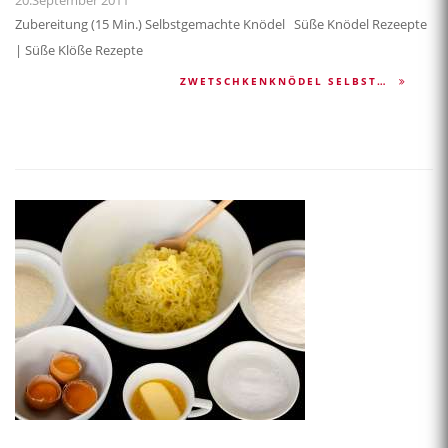
20.September 2011
Zubereitung (15 Min.) Selbstgemachte Knödel Süße Knödel Rezeepte
| Süße Klöße Rezepte
ZWETSCHKENKNÖDEL SELBST…