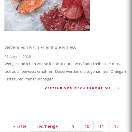
Verzehr von Fisch erhöht die Fitness
01.August 2008
Wer gesund leben will, sollte nicht nur etwas Sport treiben, er muss
sich auch bewusst ernähren. Dabei werden die sogenannten Omega-3-
Fettsäuren immer wichtiger.
VERZEHR VON FISCH ERHÖHT DIE…
First
« Erste
Vorherige
‹ vorherige
…
Standard
9
Standard
10
Standard
11
Standar
12