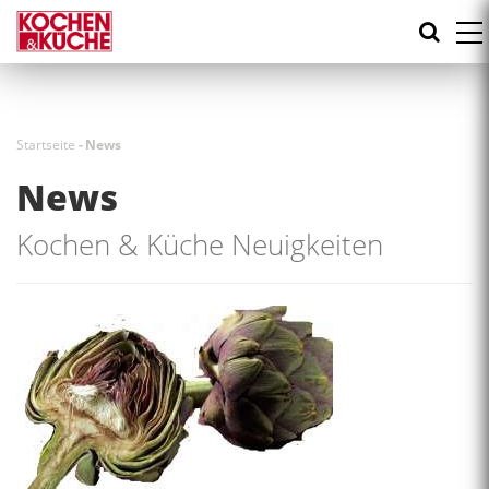
Direkt
zum
Inhalt
Startseite
-
News
News
Kochen & Küche Neuigkeiten