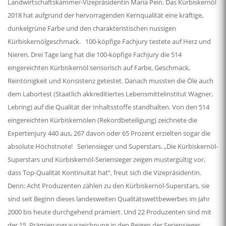
Landwirtschaftskammer-Vizepräsidentin Maria Pein. Das Kürbiskernöl
2018 hat aufgrund der hervorragenden Kernqualität eine kräftige,
dunkelgrüne Farbe und den charakteristischen nussigen
Kürbiskernölgeschmack. 100-köpfige Fachjury testete auf Herz und
Nieren. Drei Tage lang hat die 100-köpfige Fachjury die 514
eingereichten Kürbiskernöl sensorisch auf Farbe, Geschmack,
Reintönigkeit und Konsistenz getestet. Danach mussten die Öle auch
dem Labortest (Staatlich akkreditiertes Lebensmittelinstitut Wagner,
Lebring) auf die Qualität der Inhaltsstoffe standhalten. Von den 514
eingereichten Kürbiskernölen (Rekordbeteiligung) zeichnete die
Expertenjury 440 aus, 267 davon oder 65 Prozent erzielten sogar die
absolute Höchstnote! Seriensieger und Superstars. „Die Kürbiskernöl-
Superstars und Kürbiskernöl-Seriensieger zeigen mustergültig vor,
dass Top-Qualität Kontinuität hat“, freut sich die Vizepräsidentin.
Denn: Acht Produzenten zählen zu den Kürbiskernöl-Superstars, sie
sind seit Beginn dieses landesweiten Qualitätswettbewerbes im Jahr
2000 bis heute durchgehend prämiert. Und 22 Produzenten sind mit
der 15. Prämierungsauszeichnung in den Reigen der Seriensieger