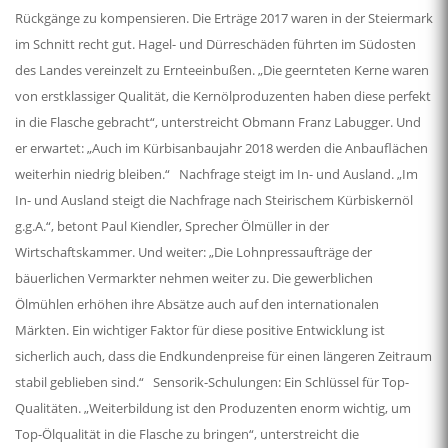
Rückgänge zu kompensieren. Die Erträge 2017 waren in der Steiermark
im Schnitt recht gut. Hagel- und Dürreschäden führten im Südosten
des Landes vereinzelt zu Ernteeinbußen. „Die geernteten Kerne waren
von erstklassiger Qualität, die Kernölproduzenten haben diese perfekt
in die Flasche gebracht“, unterstreicht Obmann Franz Labugger. Und
er erwartet: „Auch im Kürbisanbaujahr 2018 werden die Anbauflächen
weiterhin niedrig bleiben.“ Nachfrage steigt im In- und Ausland. „Im
In- und Ausland steigt die Nachfrage nach Steirischem Kürbiskernöl
g.g.A.“, betont Paul Kiendler, Sprecher Ölmüller in der
Wirtschaftskammer. Und weiter: „Die Lohnpressaufträge der
bäuerlichen Vermarkter nehmen weiter zu. Die gewerblichen
Ölmühlen erhöhen ihre Absätze auch auf den internationalen
Märkten. Ein wichtiger Faktor für diese positive Entwicklung ist
sicherlich auch, dass die Endkundenpreise für einen längeren Zeitraum
stabil geblieben sind.“ Sensorik-Schulungen: Ein Schlüssel für Top-
Qualitäten. „Weiterbildung ist den Produzenten enorm wichtig, um
Top-Ölqualität in die Flasche zu bringen“, unterstreicht die