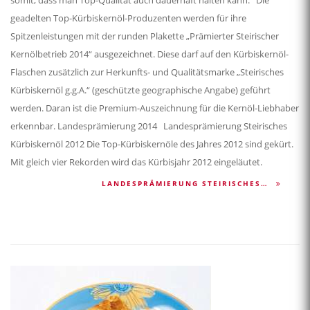
somit, dass man Top-Qualität auch dauerhaft halten kann. Die
geadelten Top-Kürbiskernöl-Produzenten werden für ihre
Spitzenleistungen mit der runden Plakette „Prämierter Steirischer
Kernölbetrieb 2014“ ausgezeichnet. Diese darf auf den Kürbiskernöl-
Flaschen zusätzlich zur Herkunfts- und Qualitätsmarke „Steirisches
Kürbiskernöl g.g.A.“ (geschützte geographische Angabe) geführt
werden. Daran ist die Premium-Auszeichnung für die Kernöl-Liebhaber
erkennbar. Landesprämierung 2014 Landesprämierung Steirisches
Kürbiskernöl 2012 Die Top-Kürbiskernöle des Jahres 2012 sind gekürt.
Mit gleich vier Rekorden wird das Kürbisjahr 2012 eingeläutet.
LANDESPRÄMIERUNG STEIRISCHES…