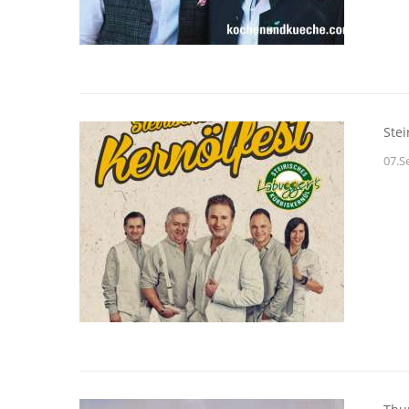
Stei
07.S