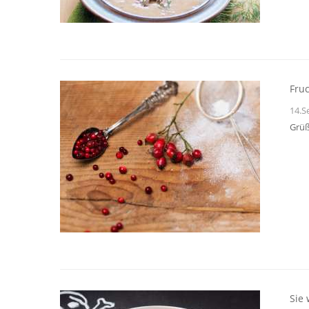
Fruc
14.S
Grüß
Sie