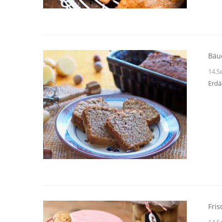
Bäu
14.S
Erdä
Fri
14.S