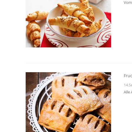
Vom 
Fruc
14.S
Alle