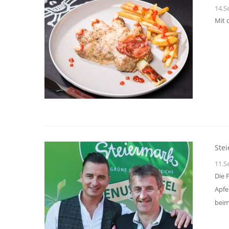
14.S
Mit 
Ste
11.S
Die 
Apfe
beim