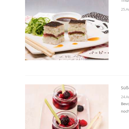
Thu
25.A
Süß
24.A
Bevo
noch