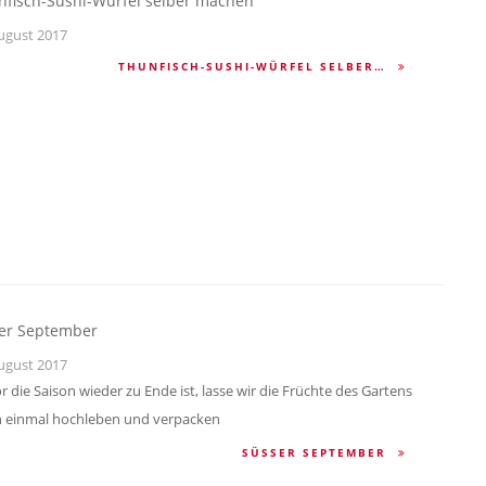
nfisch-Sushi-Würfel selber machen
ugust 2017
THUNFISCH-SUSHI-WÜRFEL SELBER…
er September
ugust 2017
r die Saison wieder zu Ende ist, lasse wir die Früchte des Gartens
 einmal hochleben und verpacken
SÜSSER SEPTEMBER