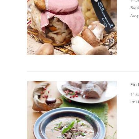
Bunt
Ausg
Ein 
14.S
Im H