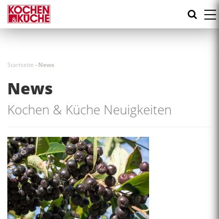
Direkt
zum
Inhalt
Startseite
-
News
News
Kochen & Küche Neuigkeiten