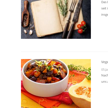
Das 
seit
insg
Vege
05.J
Nach
uns 