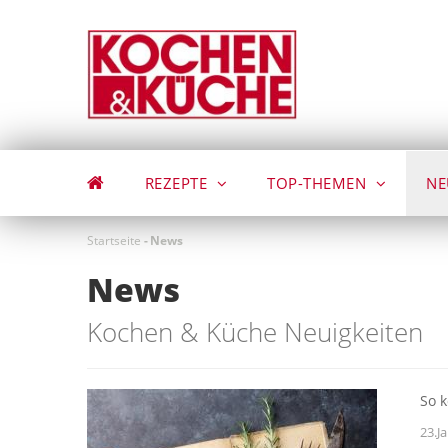
Direkt
zum
Inhalt
REZEPTE
TOP-THEMEN
NE
Startseite
-
News
News
Kochen & Küche Neuigkeiten
So k
23.J