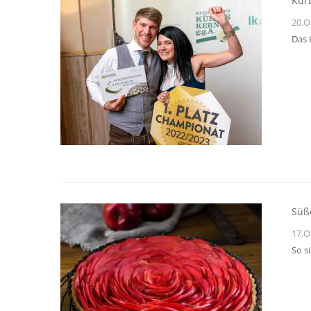
Kür
20.O
Das 
Süß
17.O
So s