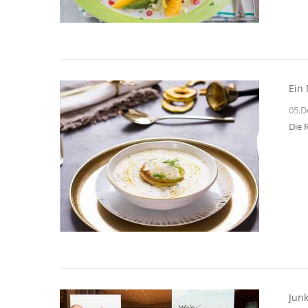
Ein
05.D
Die 
Jun