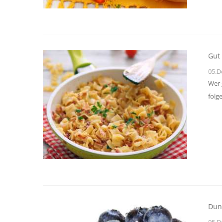
Gut
05.D
Wer 
folg
Dunk
05.D