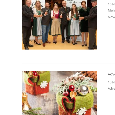
16.N
Mehr
Nove
Adve
10.N
Adve