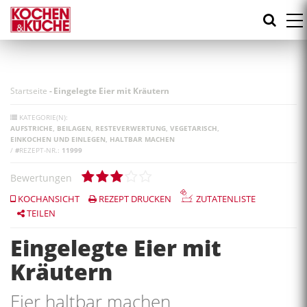
Direkt
zum
Inhalt
Startseite
-
Eingelegte Eier mit Kräutern
KATEGORIE(N):
AUFSTRICHE
BEILAGEN
RESTEVERWERTUNG
VEGETARISCH
EINKOCHEN UND EINLEGEN
HALTBAR MACHEN
/
#
REZEPT-NR.:
11999
Bewertungen
KOCHANSICHT
REZEPT DRUCKEN
ZUTATENLISTE
TEILEN
Eingelegte Eier mit
Kräutern
Eier haltbar machen