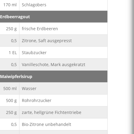
170
ml
Schlagobers
Erdbeerragout
250
g
frische Erdbeeren
0,5
Zitrone, Saft ausgepresst
1
EL
Staubzucker
0,5
Vanilleschote, Mark ausgekratzt
Maiwipferlsirup
500
ml
Wasser
500
g
Rohrohrzucker
250
g
zarte, hellgrüne Fichtentriebe
0,5
Bio-Zitrone unbehandelt