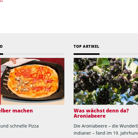
EO
TOP ARTIKEL
selber machen
Was wächst denn da?
Aroniabeere
 und schnelle Pizza
Die Aroniabeere – die Wunder
Indianer – fand im 19. Jahrhun