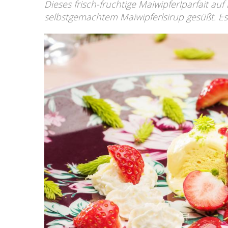
Dieses frisch-fruchtige Maiwipferlparfait a
selbstgemachtem Maiwipferlsirup gesüßt. Es i