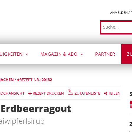
ANMELDEN / 
Suche
UIGKEITEN
MAGAZIN & ABO
PARTNER
Z
MACHEN
/
#
REZEPT-NR.:
20132
OCHANSICHT
REZEPT DRUCKEN
ZUTATENLISTE
TEILEN
f Erdbeerragout
iwipferlsirup