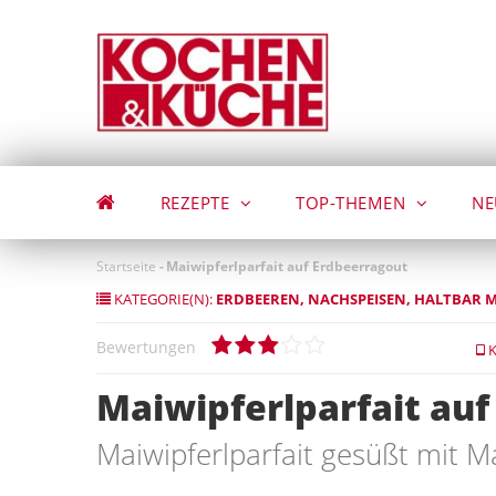
Direkt
zum
Inhalt
REZEPTE
TOP-THEMEN
NE
Startseite
-
Maiwipferlparfait auf Erdbeerragout
KATEGORIE(N):
ERDBEEREN
NACHSPEISEN
HALTBAR 
Bewertungen
K
Maiwipferlparfait au
Maiwipferlparfait gesüßt mit Ma