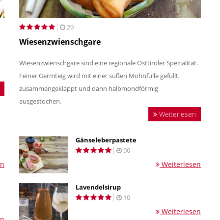
20
Wiesenzwienschgare
Wiesenzwienschgare sind eine regionale Osttiroler Spezialität.
Feiner Germteig wird mit einer süßen Mohnfülle gefüllt,
zusammengeklappt und dann halbmondförmig
ausgestochen.
Weiterlesen
Gänseleberpastete
90
en
Weiterlesen
Lavendelsirup
10
Weiterlesen
en