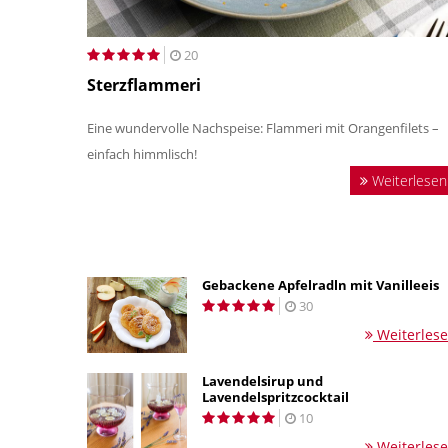
20
Sterzflammeri
Eine wundervolle Nachspeise: Flammeri mit Orangenfilets –
einfach himmlisch!
Weiterlesen
Gebackene Apfelradln mit Vanilleeis
30
Weiterles
Lavendelsirup und
Lavendelspritzcocktail
10
Weiterles