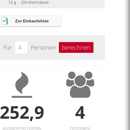
12
g
Zitronensäure
Zur Einkaufsliste
Für
Personen
berechnen
252,9
4
KALORIEN PRO PORTION
PERSON(EN)