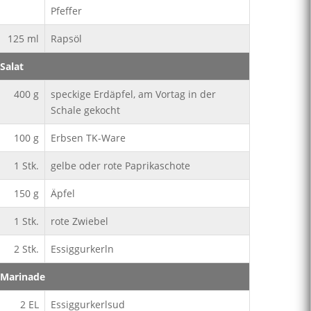
Pfeffer
125
ml
Rapsöl
Salat
400
g
speckige Erdäpfel, am Vortag in der
Schale gekocht
100
g
Erbsen TK-Ware
1
Stk.
gelbe oder rote Paprikaschote
150
g
Äpfel
1
Stk.
rote Zwiebel
2
Stk.
Essiggurkerln
Marinade
2
EL
Essiggurkerlsud