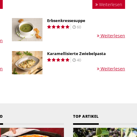
Weiterlesen
Erbsenkressesuppe
60
Weiterlesen
en
Karamellisierte Zwiebelpasta
40
en
Weiterlesen
EO
TOP ARTIKEL