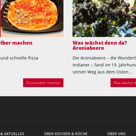
selber machen
Was wächst denn da?
Aroniabeere
 und schnelle Pizza
Die Aroniabeere – die Wunder
Indianer – fand im 19. Jahrhun
seinen Weg aus dem Osten...
Pizza selber machen
Was wächst de
 & AKTUELLES
ÜBER KOCHEN & KÜCHE
ÜBER UNS