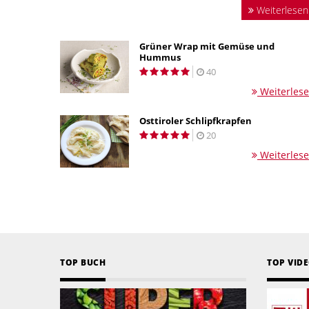
Weiterlesen
Grüner Wrap mit Gemüse und
Hummus
40
Weiterles
Osttiroler Schlipfkrapfen
20
Weiterles
TOP BUCH
TOP VID