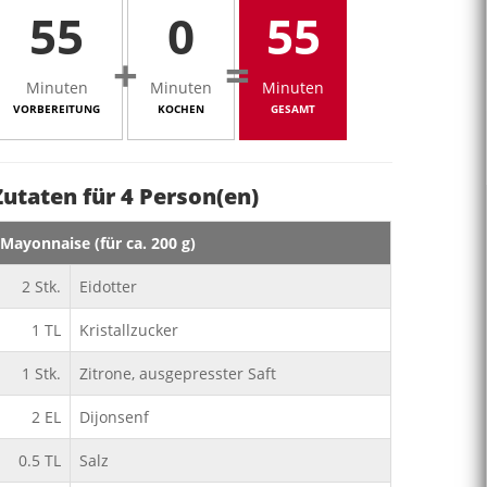
55
0
55
+
=
Minuten
Minuten
Minuten
VORBEREITUNG
KOCHEN
GESAMT
Zutaten für
4
Person(en)
Mayonnaise (für ca. 200 g)
2
Stk.
Eidotter
1
TL
Kristallzucker
1
Stk.
Zitrone, ausgepresster Saft
2
EL
Dijonsenf
0.5
TL
Salz