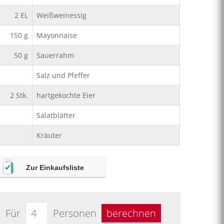
2
EL
Weißweinessig
150
g
Mayonnaise
50
g
Sauerrahm
Salz und Pfeffer
2
Stk.
hartgekochte Eier
Salatblätter
Kräuter
Zur Einkaufsliste
Für
Personen
berechnen