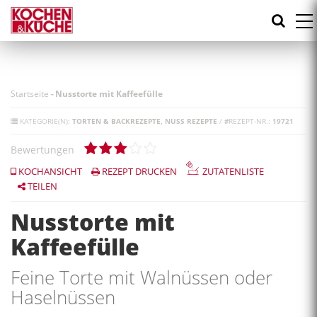
Direkt
zum
Inhalt
Startseite
-
Nusstorte mit Kaffeefülle
KATEGORIE(N):
TORTEN & BACKREZEPTE
NUSS REZEPTE
/
#
REZEPT-NR.:
19721
Bewertungen
KOCHANSICHT
REZEPT DRUCKEN
ZUTATENLISTE
TEILEN
Nusstorte mit
Kaffeefülle
Feine Torte mit Walnüssen oder
Haselnüssen