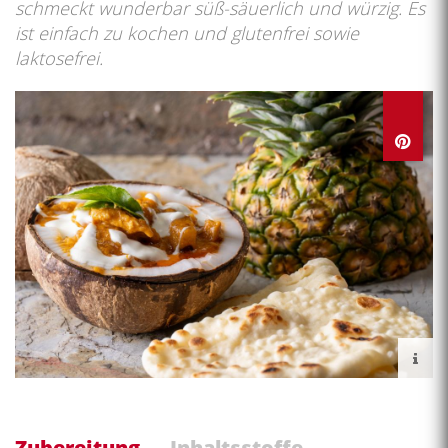
schmeckt wunderbar süß-säuerlich und würzig. Es
ist einfach zu kochen und glutenfrei sowie
laktosefrei.
Zubereitung
Inhaltsstoffe