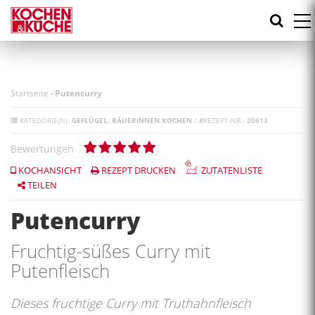
Direkt
zum
Inhalt
Startseite
-
Putencurry
KATEGORIE(N):
GEFLÜGEL
BÄUERINNEN KOCHEN
/
#
REZEPT-NR.:
20613
Bewertungen
KOCHANSICHT
REZEPT DRUCKEN
ZUTATENLISTE
TEILEN
Putencurry
Fruchtig-süßes Curry mit
Putenfleisch
Dieses fruchtige Curry mit Truthahnfleisch