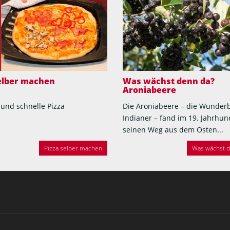
selber machen
Was wächst denn da?
Aroniabeere
 und schnelle Pizza
Die Aroniabeere – die Wunder
Indianer – fand im 19. Jahrhun
seinen Weg aus dem Osten...
Pizza selber machen
Was wächst de