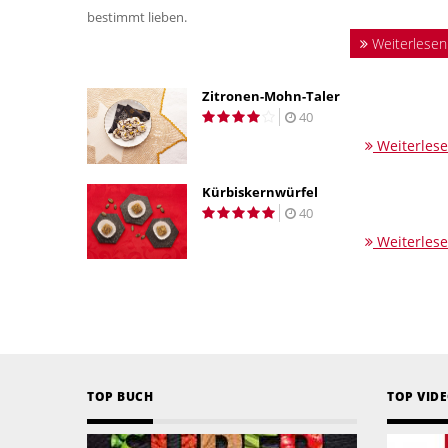
bestimmt lieben.
Weiterlesen
Zitronen-Mohn-Taler
40
Weiterles
Kürbiskernwürfel
40
Weiterles
TOP BUCH
TOP VID