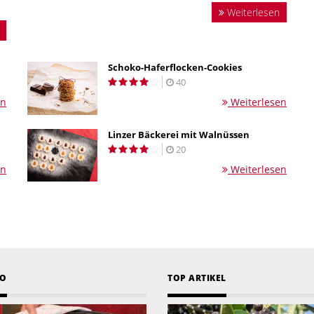
Weiterlesen
Schoko-Haferflocken-Cookies
40
en
Weiterlesen
Linzer Bäckerei mit Walnüssen
20
en
Weiterlesen
EO
TOP ARTIKEL