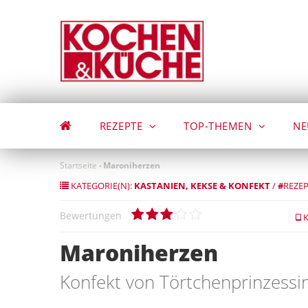
Direkt
zum
Inhalt
REZEPTE
TOP-THEMEN
NE
Startseite
-
Maroniherzen
KATEGORIE(N):
KASTANIEN
KEKSE & KONFEKT
/
#
REZEP
Bewertungen
K
Maroniherzen
Konfekt von Törtchenprinzessi