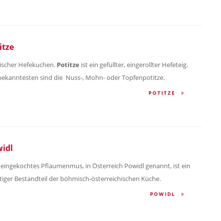
itze
rischer Hefekuchen.
Potitze
ist ein gefüllter, eingerollter Hefeteig.
ekanntesten sind die Nuss-, Mohn- oder Topfenpotitze.
POTITZE
idl
 eingekochtes Pflaumenmus, in Österreich Powidl genannt, ist ein
tiger Bestandteil der böhmisch-österreichischen Küche.
POWIDL