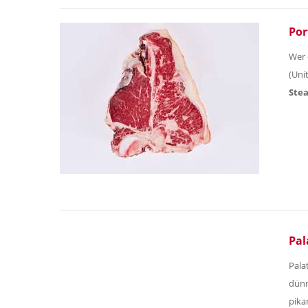
Por
Wer 
(Uni
Ste
Pal
Pala
dünn
pika