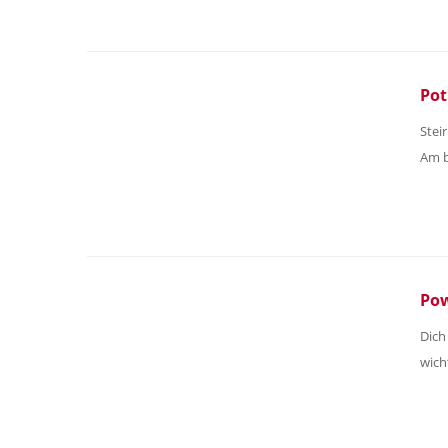
Pot
Stei
Am b
Pow
Dich
wich