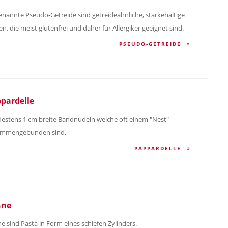
enannte Pseudo-Getreide sind getreideähnliche, stärkehaltige
n, die meist glutenfrei und daher für Allergiker geeignet sind.
PSEUDO-GETREIDE
pardelle
estens 1 cm breite Bandnudeln welche oft einem "Nest"
ammengebunden sind.
PAPPARDELLE
nne
e sind Pasta in Form eines schiefen Zylinders.