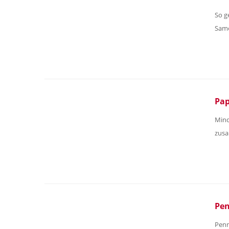
So g
Same
Pap
Mind
zus
Pe
Penn