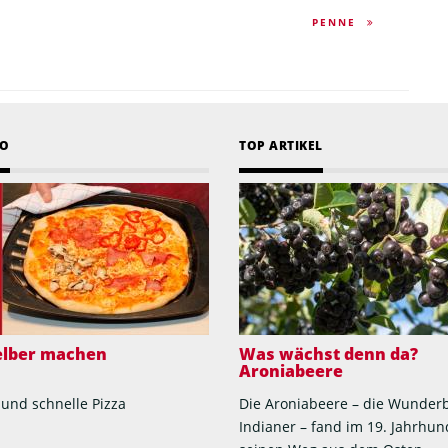
PENNE
EO
TOP ARTIKEL
selber machen
Was wächst denn da?
Aroniabeere
 und schnelle Pizza
Die Aroniabeere – die Wunder
Indianer – fand im 19. Jahrhun