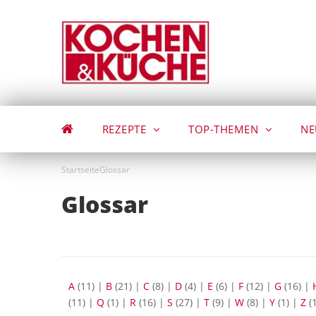
Direkt
zum
Inhalt
REZEPTE
TOP-THEMEN
NE
Startseite
Glossar
Glossar
A
(11)
|
B
(21)
|
C
(8)
|
D
(4)
|
E
(6)
|
F
(12)
|
G
(16)
|
(11)
|
Q
(1)
|
R
(16)
|
S
(27)
|
T
(9)
|
W
(8)
|
Y
(1)
|
Z
(1