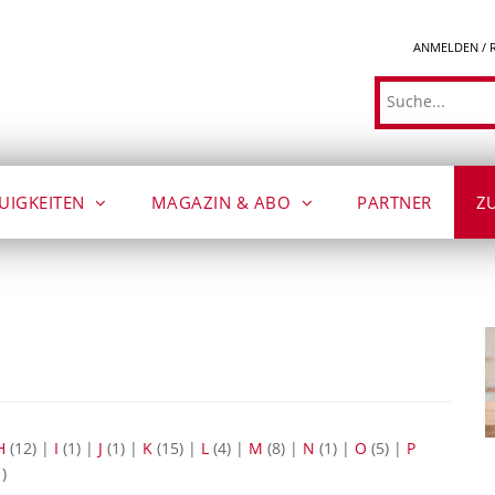
ANMELDEN / 
Suche
UIGKEITEN
MAGAZIN & ABO
PARTNER
Z
H
(12)
|
I
(1)
|
J
(1)
|
K
(15)
|
L
(4)
|
M
(8)
|
N
(1)
|
O
(5)
|
P
)