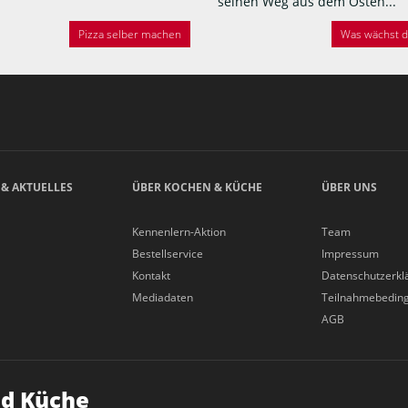
seinen Weg aus dem Osten...
Pizza selber machen
Was wächst de
 & AKTUELLES
ÜBER KOCHEN & KÜCHE
ÜBER UNS
Kennenlern-Aktion
Team
Bestellservice
Impressum
Kontakt
Datenschutzerkl
Mediadaten
Teilnahmebedin
AGB
d Küche