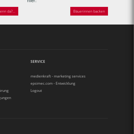
hier:
nn da?...
Bäuerinnen backen
SERVICE
medienkraft - marketing services
epsimec.com - Entwicklung
ärung
Logout
gungen