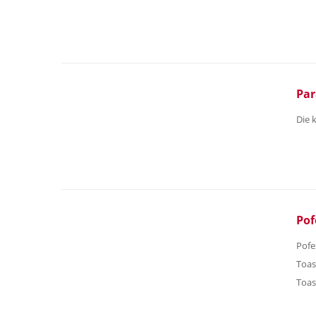
Par
Die 
Pof
Pofe
Toas
Toas