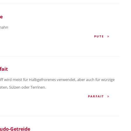
e
hahn
PUTE
fait
iff wird meist für Halbgefrorenes verwendet, aber auch für würzige
eten, Sülzen oder Terrinen.
PARFAIT
udo-Getreide