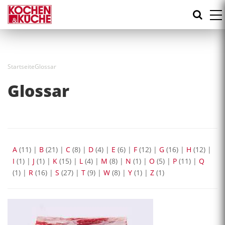
Direkt
zum
Inhalt
Startseite
Glossar
Glossar
A
(11)
|
B
(21)
|
C
(8)
|
D
(4)
|
E
(6)
|
F
(12)
|
G
(16)
|
H
(12)
|
I
(1)
|
J
(1)
|
K
(15)
|
L
(4)
|
M
(8)
|
N
(1)
|
O
(5)
|
P
(11)
|
Q
(1)
|
R
(16)
|
S
(27)
|
T
(9)
|
W
(8)
|
Y
(1)
|
Z
(1)