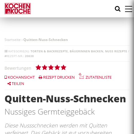
Direkt
zum
Inhalt
Startseite
-
Quitten-Nuss-Schnecken
KATEGORIE(N):
TORTEN & BACKREZEPTE
BÄUERINNEN BACKEN
NUSS REZEPTE
/
#
REZEPT-NR.:
20638
Bewertungen
KOCHANSICHT
REZEPT DRUCKEN
ZUTATENLISTE
TEILEN
Quitten-Nuss-Schnecken
Nussiges Germteiggebäck
Diese Nussschnecken werden mit Quitten
verfeinert. Das Gebäck ist gut vorzubereiten.