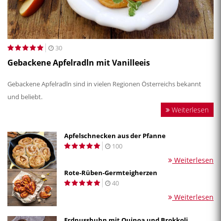
30
Gebackene Apfelradln mit Vanilleeis
Gebackene Apfelradln sind in vielen Regionen Österreichs bekannt
und beliebt.
Weiterlesen
Apfelschnecken aus der Pfanne
100
Weiterlesen
Rote-Rüben-Germteigherzen
40
Weiterlesen
Erdnusshuhn mit Quinoa und Brokkoli