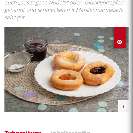
auch „aus’zogene Nudeln“ oder „Glöcklerkrapfen“
genannt und schmecken mit Marillenmarmelade
sehr gut.
Zubereitung
Inhaltsstoffe