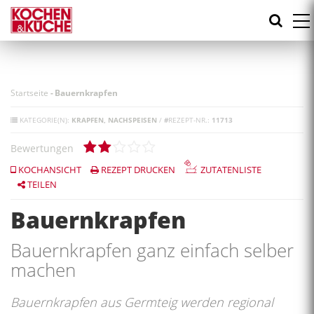
Direkt
zum
Inhalt
Startseite
-
Bauernkrapfen
KATEGORIE(N):
KRAPFEN
NACHSPEISEN
/
#
REZEPT-NR.:
11713
Bewertungen
KOCHANSICHT
REZEPT DRUCKEN
ZUTATENLISTE
TEILEN
Bauernkrapfen
Bauernkrapfen ganz einfach selber
machen
Bauernkrapfen aus Germteig werden regional